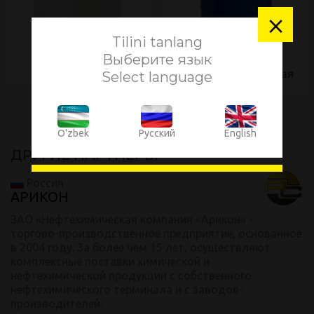
×
Tilini tanlang
Выберите язык
Отвердитель №1
Эпоксидно-диановая
Select language
смола
O'zbek
Русский
English
ДРУГИЕ ПАРТНЕРЫ
Россия
АРИКОН
ЗАО «Нефтехимическая компания «Арикон» -
торгово-производственное предприятие, основанное
в 2004 году. За более чем 15 лет, осуществляют
комплексные поставки химической и
нефтехимической продукции с собственного
нефтехимического терминала и с заводов-
производителей.