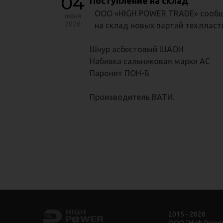
04
Поступление на склад
ООО «HIGH POWER TRADE» сообщ
июня
2026
на склад новых партий тех.пласт
Шнур асбестовый ШАОН
Набивка сальниковая марки АС
Паронит ПОН-Б
Производитель ВАТИ.
2015 - 2026