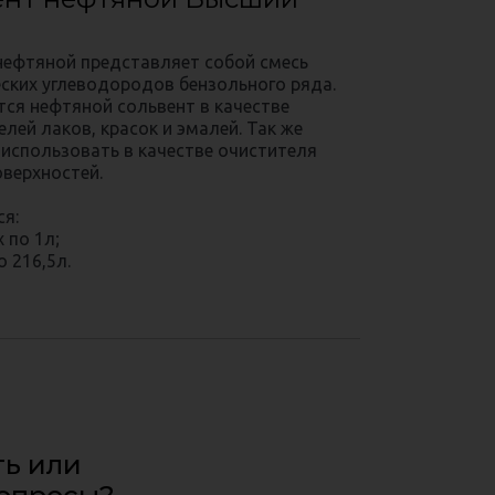
нефтяной представляет собой смесь
ских углеводородов бензольного ряда.
тся нефтяной сольвент в качестве
лей лаков, красок и эмалей. Так же
использовать в качестве очистителя
оверхностей.
я:
 по 1л;
о 216,5л.
ть или