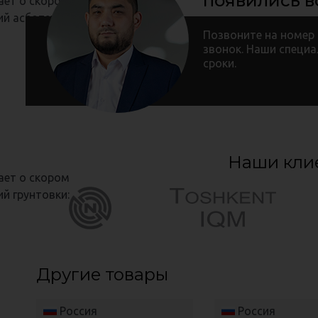
появились 
ет о скором
ий асботехники:
Позвоните на номер
звонок. Наши специа
сроки.
Наши кли
ет о скором
й грунтовки:
Другие товары
Россия
Россия