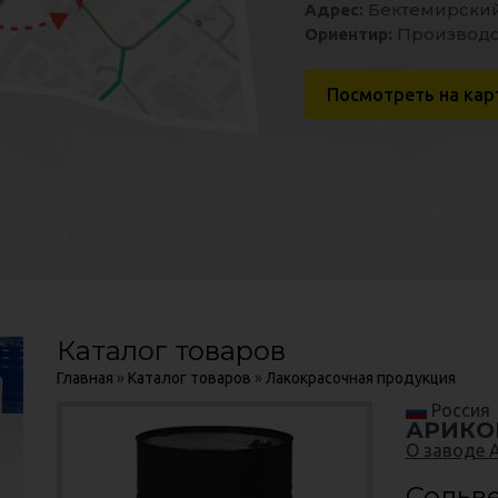
Приобрести нашу пр
Приобрести нашу пр
Бектемирский 
Бектемирский 
Адрес:
Адрес:
по самым приятным
по самым приятным
Производс
Производс
Ориентир:
Ориентир:
Перейти
Посмотреть на кар
Посмотреть на кар
Купить
Купить
Каталог товаров
Главная
»
Каталог товаров
»
Лакокрасочная продукция
Россия
АРИКО
О заводе 
Сольв