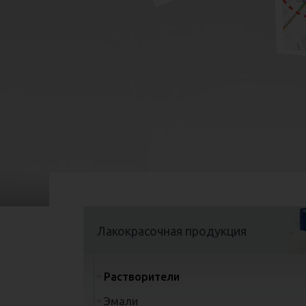
тары: Бочка 216.5л; Канистры 20л, 10л,
5л; Бутылка 0.9л.
Подробнее
Лакокрасочная продукция
Растворители
Эмали