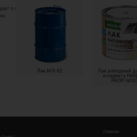
ает о поступлении
ин:
Лак МЛ-92
Лак алкидный д
и паркета FAR
PROFI WO
Главная