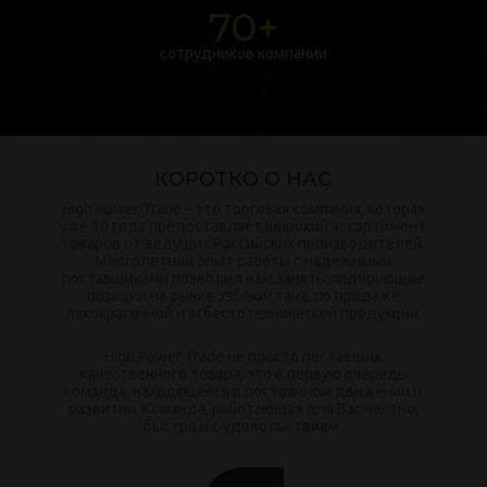
70+
сотрудников компании
КОРОТКО О НАС
High Power Trade – это торговая компания, которая
уже 10 года предоставляет широкий ассортимент
товаров от ведущих Российских производителей.
Многолетний опыт работы с надежными
поставщиками позволил нам занять лидирующие
позиции на рынке Узбекистана, по продаже
лакокрасочной и асбестотехнической продукции.
High Power Trade не просто поставщик
качественного товара, это в первую очередь
команда, находящееся в постоянном движении и
развитии. Команда, работающая для Вас честно,
быстро и с удовольствием.