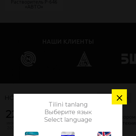
Растворитель Р-646
«АВТО»
НАШИ КЛИЕНТЫ
×
НОВОСТИ
Все новости
Tilini tanlang
22
Ожидается поступление
Выберите язык
ООО «HIGH POWER TRADE» сообщает о скором
Select language
поступлении на склад новых партий асботехни
июня
2026