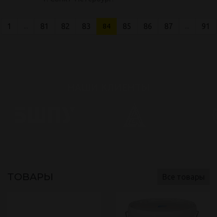
1
81
82
83
85
86
87
91
...
84
...
НАШИ КЛИЕНТЫ
ТОВАРЫ
Все товары