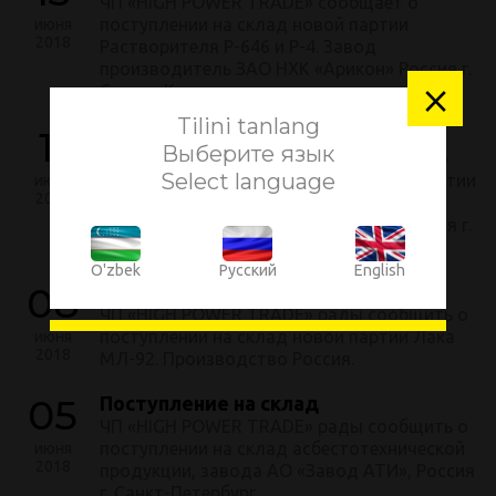
ЧП «HIGH POWER TRADE» сообщает о
поступлении на склад новой партии
июня
2018
Растворителя Р-646 и Р-4. Завод
производитель ЗАО НХК «Арикон» Россия г.
×
Старая Купавна.
Tilini tanlang
11
Ожидается поступление
Выберите язык
ЧП «HIGH POWER TRADE» информирует о
Select language
скором поступлении на склад новой партии
июня
2018
Растворителя Р-646 и Р-4. Завод
производитель ЗАО НХК «Арикон» Россия г.
Старая Купавна.
O'zbek
Русский
English
08
Поступление на склад
ЧП «HIGH POWER TRADE» рады сообщить о
поступлении на склад новой партии Лака
июня
2018
МЛ-92. Производство Россия.
05
Поступление на склад
ЧП «HIGH POWER TRADE» рады сообщить о
поступлении на склад асбестотехнической
июня
2018
продукции, завода АО «Завод АТИ», Россия
г. Санкт-Петербург.