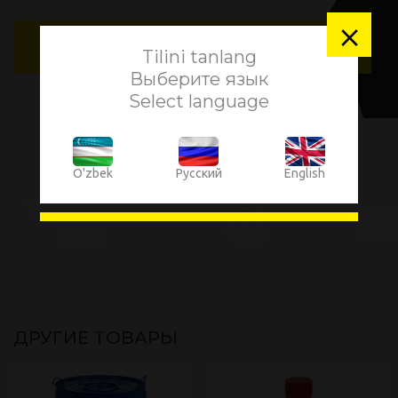
×
Заказать звонок
Tilini tanlang
Выберите язык
Select language
НАШИ КЛИЕНТЫ
O'zbek
Русский
English
ДРУГИЕ ТОВАРЫ