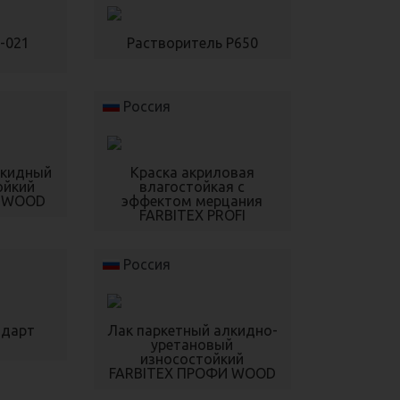
-021
Растворитель Р650
X
Россия
лкидный
Краска акриловая
ойкий
влагостойкая с
I WOOD
эффектом мерцания
FARBITEX PROFI
Россия
ндарт
Лак паркетный алкидно-
X
уретановый
износостойкий
FARBITEX ПРОФИ WOOD