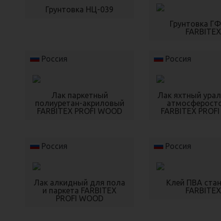
Грунтовка НЦ-039
Грунтовка ГФ
FARBITE
Россия
Россия
Лак паркетный
Лак яхтный ура
полиуретан-акриловый
атмосферост
FARBITEX PROFI WOOD
FARBITEX PROF
Россия
Россия
Лак алкидный для пола
Клей ПВА ста
и паркета FARBITEX
FARBITE
PROFI WOOD