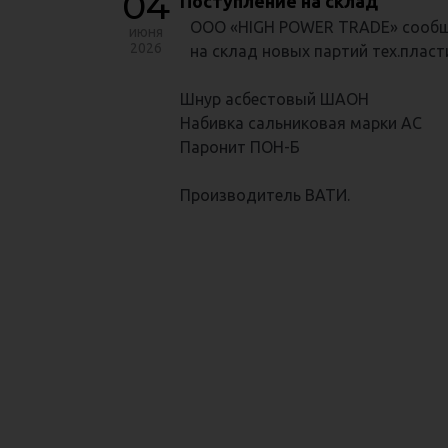
04
Поступление на склад
ООО «HIGH POWER TRADE» сообщ
июня
2026
на склад новых партий тех.пласт
Шнур асбестовый ШАОН
Набивка сальниковая марки АС
Паронит ПОН-Б
Производитель ВАТИ.