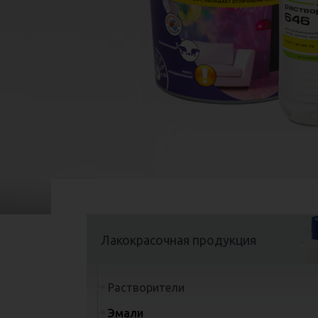
тары: Бочка 216.5л; Канистры 20л, 10л,
5л; Бутылка 0.9л.
Подробнее
Лакокрасочная продукция
Растворители
Эмали