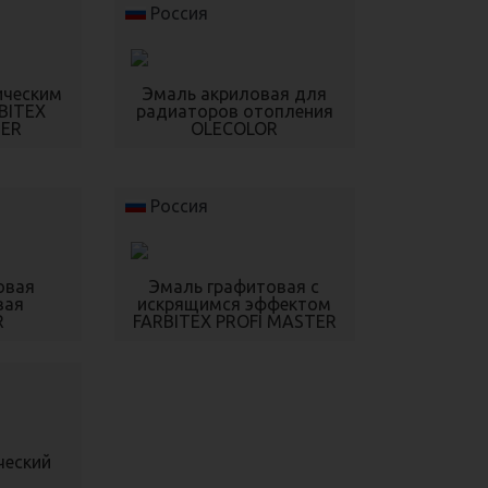
Россия
ическим
Эмаль акриловая для
BITEX
радиаторов отопления
TER
OLECOLOR
Россия
овая
Эмаль графитовая с
вая
искрящимся эффектом
R
FARBITEX PROFI MASTER
ческий