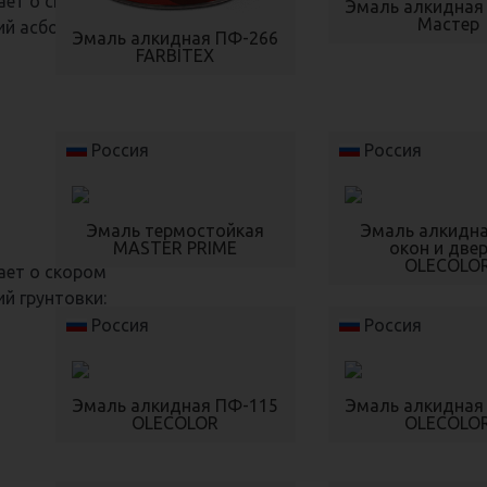
ет о скором
Эмаль алкидная
Мастер
ий асботехники:
Эмаль алкидная ПФ-266
FARBITEX
Россия
Россия
Эмаль термостойкая
Эмаль алкидн
MASTER PRIME
окон и две
OLECOLO
ет о скором
й грунтовки:
Россия
Россия
Эмаль алкидная ПФ-115
Эмаль алкидная
OLECOLOR
OLECOLO