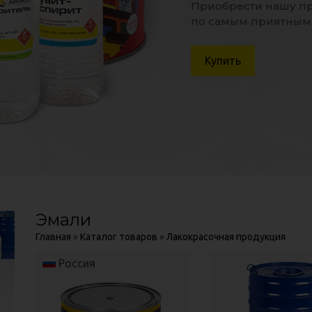
Приобрести нашу пр
Приобрести нашу пр
Бектемирский 
Бектемирский 
Адрес:
Адрес:
по самым приятным
по самым приятным
Производс
Производс
Ориентир:
Ориентир:
Перейти
Посмотреть на кар
Посмотреть на кар
Купить
Купить
Эмали
Главная
»
Каталог товаров
»
Лакокрасочная продукция
Россия