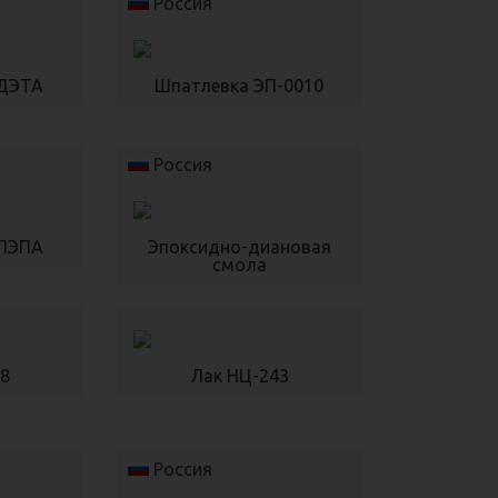
Россия
 ДЭТА
Шпатлевка ЭП-0010
Россия
 ПЭПА
Эпоксидно-диановая
смола
8
Лак НЦ-243
Россия