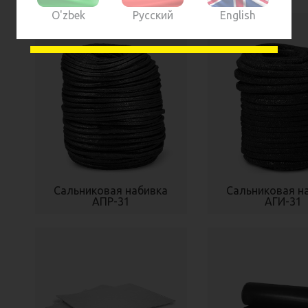
O'zbek
Русский
English
Россия
Россия
Сальниковая набивка
Сальниковая н
АПР-31
АГИ-31