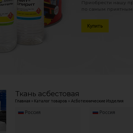
Приобрести нашу пр
Приобрести нашу пр
Бектемирский 
Адрес:
по самым приятным
по самым приятным
Производс
Ориентир:
Перейти
Перейти
Посмотреть на кар
Купить
Купить
Ткань асбестовая
Главная
»
Каталог товаров
»
Асботехнические Изделия
Россия
Россия