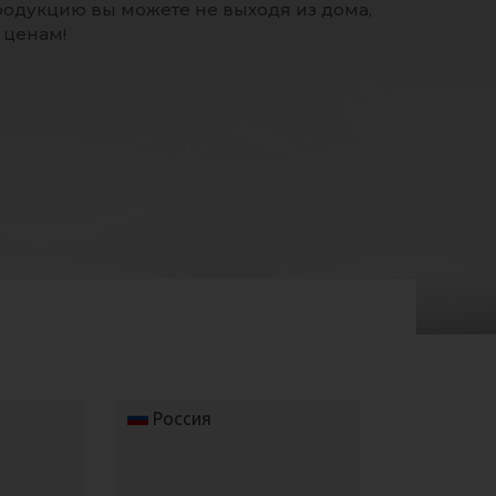
одукцию вы можете не выходя из дома,
одукцию вы можете не выходя из дома,
район ул. Олтин топган, 29
 ценам!
 ценам!
твенный цех “СОЧНАЯ ДОЛИНА”
те
Россия