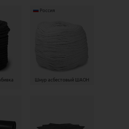
Россия
абивка
Шнур асбестовый ШАОН