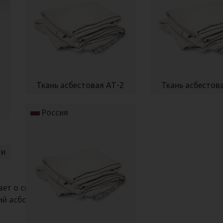
Ткань асбестовая АТ-2
Ткань асбестов
Россия
ти
ет о скором
ий асботехники: