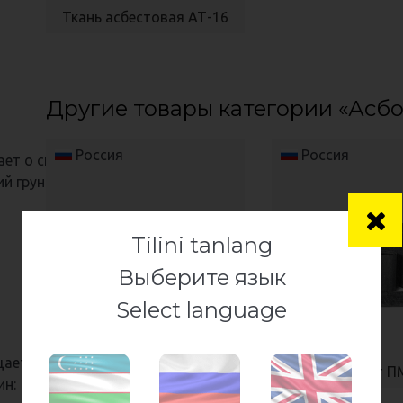
Ткань асбестовая АТ-16
Другие товары категории «Асб
Россия
Россия
ет о скором
й грунтовки:
Tilini tanlang
Выберите язык
Select language
ает о поступлении
Паронит ПОН-Б
Паронит П
ин: