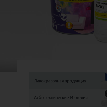
тары: Бочка 216.5л; Канистры 20л, 10л,
5л; Бутылка 0.9л.
Подробнее
Лакокрасочная продукция
Асботехнические Изделия